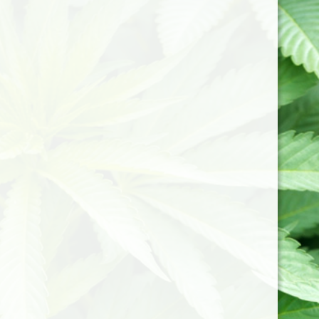
LIVRAISON GRATUITE A PARTIR DE 50€ D’ACHAT
Bhang express
Le bhang est un breuvage indien à caractère sacré,
pris souvent lors de cérémonies religieuses. La recet­