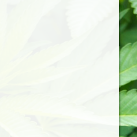
LIVRAISON GRATUITE A PARTIR DE 50€ D’ACHAT
CBD Relax
/
Cbd Alimentaire
/
Epicerie
/
Miel toutes
fleurs au Cbd 250mg