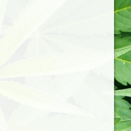
Description
Ingrédients
Utilisation
Avis (0)
Miel toutes fleurs issues de l'agriculture biologique,
agrémentées de 250mg de CBD, pour sublimer votre
petit déjeuner et vos moments détentes.
Fabrication artisanale française.
Poids nets: 125g