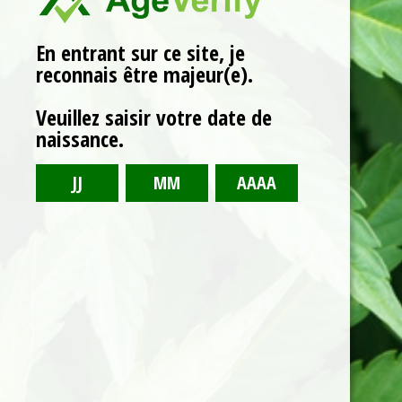
Miel toutes fleurs au
Cbd 250mg
En entrant sur ce site, je
Miel toutes fleurs au CBD, issues de l’agriculture
reconnais être majeur(e).
biologique.
Veuillez saisir votre date de
En stock
quantité
naissance.
de
Miel
toutes
fleurs
Ajouter au panier
au
Cbd
250mg
Partagez
15,90
€