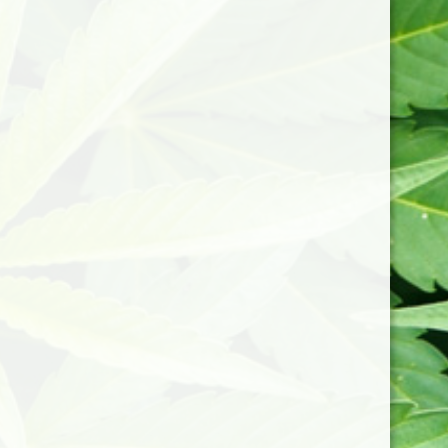
Description
Ingrédients
Utilisation
Avis (0)
Miel toutes fleurs issues de l'agriculture biologique,
agrémentées de 100mg de CBD, pour sublimer votre
petit déjeuner et vos moments détentes.
Fabrication artisanale française.
Poids nets: 125g