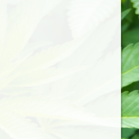
LIVRAISON GRATUITE A PARTIR DE 50€ D’ACHAT
CBD Relax
/
Cbd Alimentaire
/
Epicerie
/
Miel toutes
fleurs au Cbd 100mg