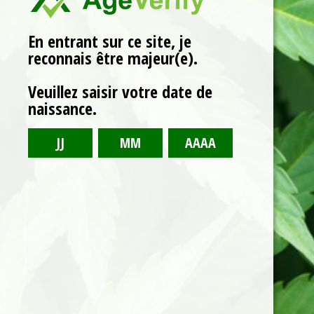
Miel toutes fleurs au
Cbd 100mg
En entrant sur ce site, je
Miel toutes fleurs au CBD, issues de l’agriculture
reconnais être majeur(e).
biologique.
Veuillez saisir votre date de
En stock
quantité
naissance.
de
Miel
toutes
fleurs
Ajouter au panier
au
Cbd
100mg
Partagez
11,90
€