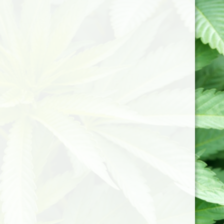
LIVRAISON GRATUITE A PARTIR DE 50€ D’ACHAT
Accueil
/
Cbd Animaux
Cbd Animaux
Les animaux aussi ont le droit au bienfaits du cbd.